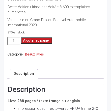
Cette édition ultime est éditée à 600 exemplaires
numérotés.
Vainqueur du Grand Prix du Festival Automobile
International 2020.
270 en stock
quantité
Ajouter au panier
de
Formula
Helmet
Catégorie :
Beaux livres
Ultimate
Edition
Description
Description
Livre 288 pages / texte français + anglais
Impression quadri recto/verso HR UV trame 240