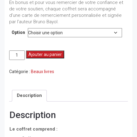
En bonus et pour vous remercier de votre confiance et
de votre soutien, chaque coffret sera accompagné
d’une carte de remerciement personnalisée et signée
par l’auteur Bruno Bayol.
Option
quantité
Ajouter au panier
de
Coffret
Collector
Catégorie :
Beaux livres
Formula
Helmet
Description
Description
Le coffret comprend :