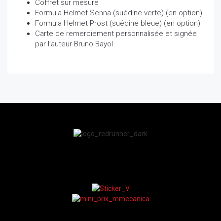
Coffret sur mesure
Formula Helmet Senna (suédine verte)
(en option)
Formula Helmet Prost (suédine bleue)
(en option)
Carte de remerciement personnalisée et signée
par l’auteur Bruno Bayol